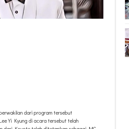
erwakilan dari program tersebut
ee Yi Kyung di acara tersebut telah
n dari Koyote telah ditetapkan sebagai MC