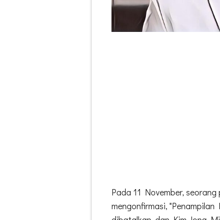
Pada 11 November, seorang p
mengonfirmasi, "Penampilan L
dibatalkan, dan Kim Jong Mi