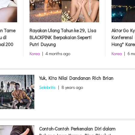
dan Tame
Rayakan Ulang Tahun ke 29, Lisa
Aktor Go Ky
u di
BLACKPINK Berpakaian Seperti
Konferensi
bal 200
Putri Duyung
Hong" Kare
Korea
|
4 months ago
Korea
|
6 m
Yuk, Kita Nilai Dandanan Rich Brian
Selebritis
|
8 years ago
Contoh-Contoh Perkenalan Diri dalam