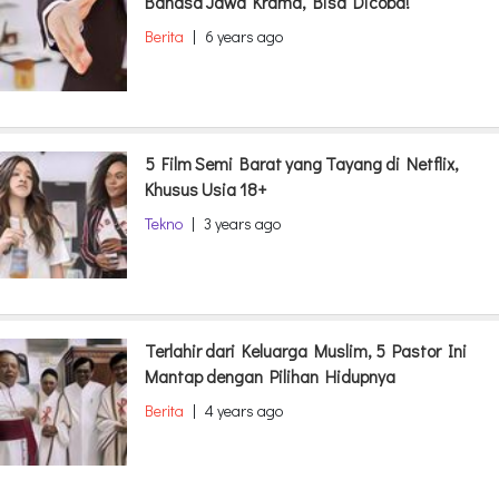
Bahasa Jawa Krama, Bisa Dicoba!
Berita
|
6 years ago
5 Film Semi Barat yang Tayang di Netflix,
Khusus Usia 18+
Tekno
|
3 years ago
Terlahir dari Keluarga Muslim, 5 Pastor Ini
Mantap dengan Pilihan Hidupnya
Berita
|
4 years ago