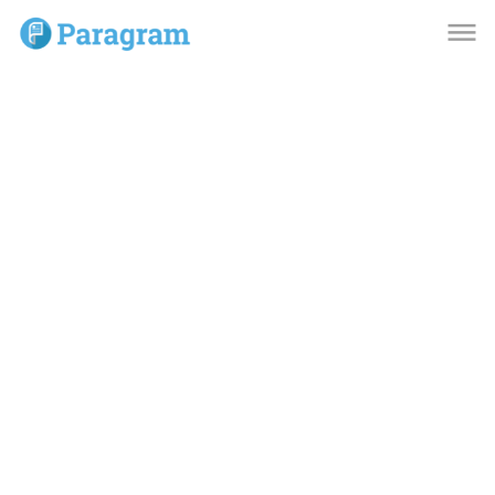
dehaze