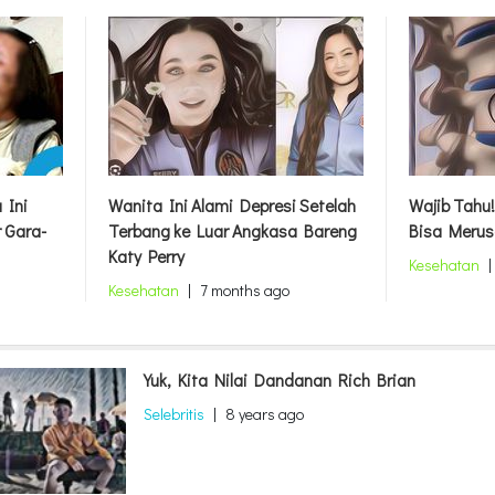
 Ini
Wanita Ini Alami Depresi Setelah
Wajib Tahu!
 Gara-
Terbang ke Luar Angkasa Bareng
Bisa Merus
Katy Perry
Kesehatan
|
Kesehatan
|
7 months ago
Yuk, Kita Nilai Dandanan Rich Brian
Selebritis
|
8 years ago