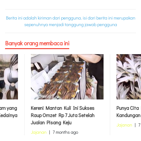
Berita ini adalah kiriman dari pengguna, isi dari berita ini merupakan
sepenuhnya menjadi tanggung jawab pengguna
Banyak orang membaca ini
Tam yang
Keren! Mantan Kuli Ini Sukses
Punya Cita 
Kedainya
Raup Omzet Rp 7 Juta Setelah
Kandungan N
Jualan Pisang Keju
Jajanan
|
7
Jajanan
|
7 months ago