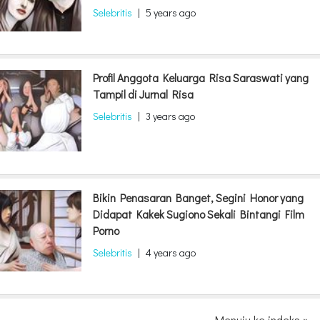
Selebritis
|
5 years ago
Profil Anggota Keluarga Risa Saraswati yang
Tampil di Jurnal Risa
Selebritis
|
3 years ago
Bikin Penasaran Banget, Segini Honor yang
Didapat Kakek Sugiono Sekali Bintangi Film
Porno
Selebritis
|
4 years ago
Menuju ke indeks »