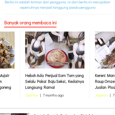
Berita ini adalah kiriman dari pengguna, isi dari berita ini merupakan
sepenuhnya menjadi tanggung jawab pengguna
Banyak orang membaca ini
ujair
Heboh Ada Penjual Som Tam yang
Keren! Mant
n
Selalu Pakai Baju Seksi, Kedainya
Raup Omzet
goreng
Langsung Ramai
Jualan Pis
Jajanan
|
7 months ago
Jajanan
|
7