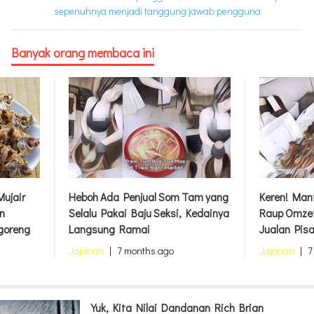
sepenuhnya menjadi tanggung jawab pengguna
Banyak orang membaca ini
ujair
Heboh Ada Penjual Som Tam yang
Keren! Mant
n
Selalu Pakai Baju Seksi, Kedainya
Raup Omzet
goreng
Langsung Ramai
Jualan Pis
Jajanan
|
7 months ago
Jajanan
|
7
Yuk, Kita Nilai Dandanan Rich Brian