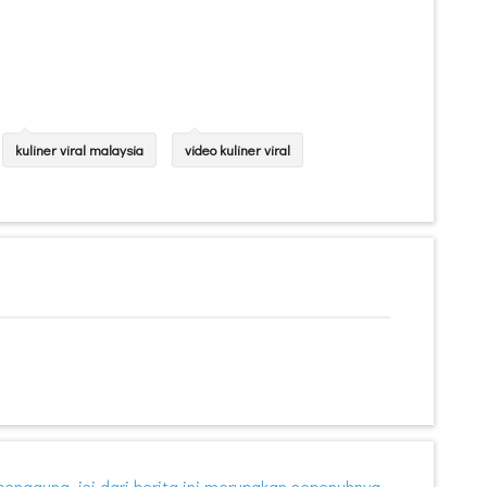
kuliner viral malaysia
video kuliner viral
i pengguna, isi dari berita ini merupakan sepenuhnya