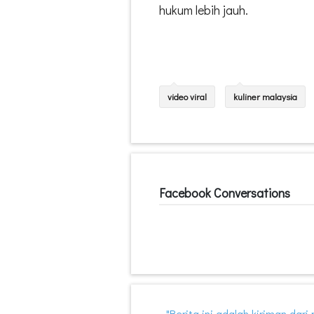
hukum lebih jauh.
video viral
kuliner malaysia
Facebook Conversations
"Berita ini adalah kiriman dar