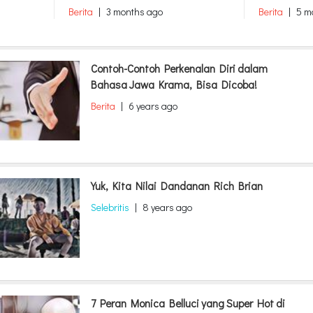
Berita
|
3 months ago
Berita
|
5 m
Contoh-Contoh Perkenalan Diri dalam
Bahasa Jawa Krama, Bisa Dicoba!
Berita
|
6 years ago
Yuk, Kita Nilai Dandanan Rich Brian
Selebritis
|
8 years ago
7 Peran Monica Belluci yang Super Hot di