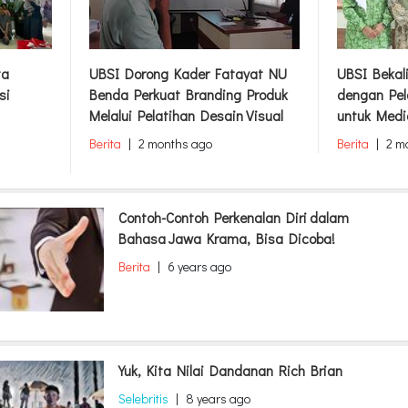
ta
UBSI Dorong Kader Fatayat NU
UBSI Bekal
si
Benda Perkuat Branding Produk
dengan Pel
Melalui Pelatihan Desain Visual
untuk Medi
Berita
|
2 months ago
Berita
|
2 m
Contoh-Contoh Perkenalan Diri dalam
Bahasa Jawa Krama, Bisa Dicoba!
Berita
|
6 years ago
Yuk, Kita Nilai Dandanan Rich Brian
Selebritis
|
8 years ago