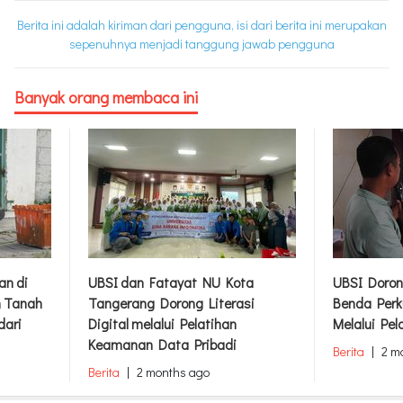
Berita ini adalah kiriman dari pengguna, isi dari berita ini merupakan
sepenuhnya menjadi tanggung jawab pengguna
Banyak orang membaca ini
an di
UBSI dan Fatayat NU Kota
UBSI Doron
m Tanah
Tangerang Dorong Literasi
Benda Perk
dari
Digital melalui Pelatihan
Melalui Pel
Keamanan Data Pribadi
Berita
|
2 m
Berita
|
2 months ago