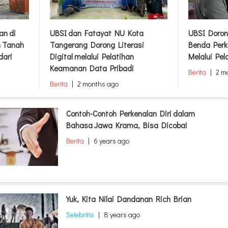
an di
UBSI dan Fatayat NU Kota
UBSI Doron
m Tanah
Tangerang Dorong Literasi
Benda Perk
dari
Digital melalui Pelatihan
Melalui Pel
Keamanan Data Pribadi
Berita
|
2 m
Berita
|
2 months ago
Contoh-Contoh Perkenalan Diri dalam
Bahasa Jawa Krama, Bisa Dicoba!
Berita
|
6 years ago
Yuk, Kita Nilai Dandanan Rich Brian
Selebritis
|
8 years ago