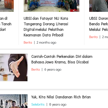
an di
UBSI dan Fatayat NU Kota
UBSI Doron
m Tanah
Tangerang Dorong Literasi
Benda Perk
dari
Digital melalui Pelatihan
Melalui Pel
Keamanan Data Pribadi
Berita
|
2 m
Berita
|
2 months ago
Contoh-Contoh Perkenalan Diri dalam
Bahasa Jawa Krama, Bisa Dicoba!
Berita
|
6 years ago
Yuk, Kita Nilai Dandanan Rich Brian
Selebritis
|
8 years ago