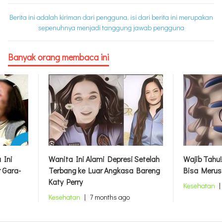
Berita ini adalah kiriman dari pengguna, isi dari berita ini merupakan
sepenuhnya menjadi tanggung jawab pengguna
Banyak orang membaca ini
 Ini
Wanita Ini Alami Depresi Setelah
Wajib Tahu!
 Gara-
Terbang ke Luar Angkasa Bareng
Bisa Merus
Katy Perry
Kesehatan
|
Kesehatan
|
7 months ago