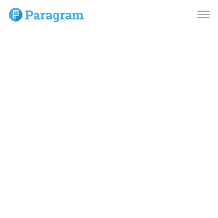
dehaze