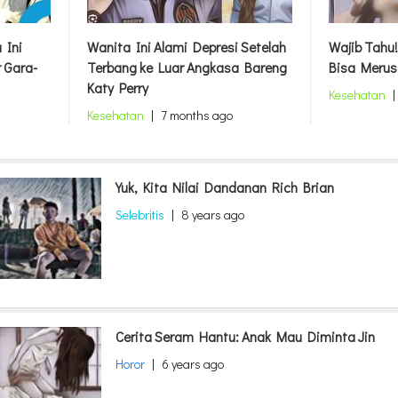
Wanita Ini Alami Depresi Setelah
Wajib Tahu! 7 Kebiasaan B
Terbang ke Luar Angkasa Bareng
Bisa Merusak Tulang
Katy Perry
Kesehatan
|
7 months ago
Kesehatan
|
7 months ago
Yuk, Kita Nilai Dandanan Rich Brian
Selebritis
|
8 years ago
Cerita Seram Hantu: Anak Mau Diminta Jin
Horor
|
6 years ago