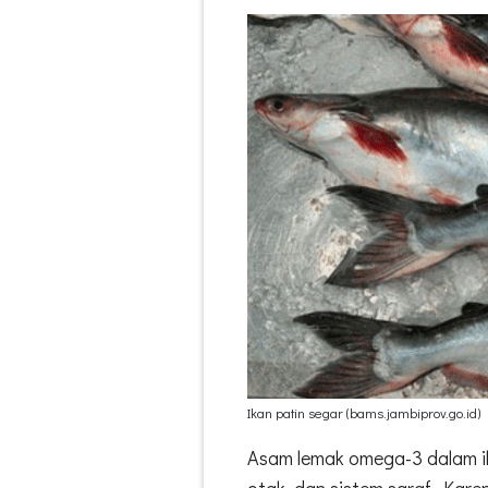
Ikan patin segar (bams.jambiprov.go.id)
Asam lemak omega-3 dalam ik
otak, dan sistem saraf. Kare