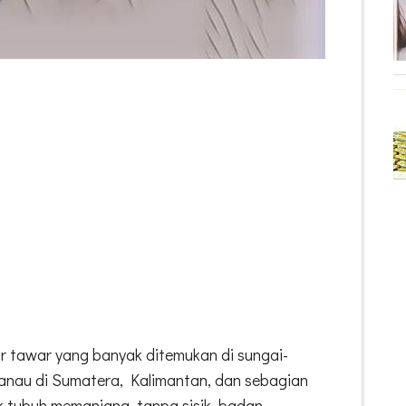
ir tawar yang banyak ditemukan di sungai-
danau di Sumatera, Kalimantan, dan sebagian
uk tubuh memanjang, tanpa sisik, badan