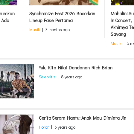
Umumkan
Synchronize Fest 2026 Bocorkan
Mahalini S
: Ada
Lineup Fase Pertama
in Concert
Akhirnya Te
Musik
|
3 months ago
Sayang
Musik
|
5 m
Yuk, Kita Nilai Dandanan Rich Brian
Selebritis
|
8 years ago
Cerita Seram Hantu: Anak Mau Diminta Jin
Horor
|
6 years ago