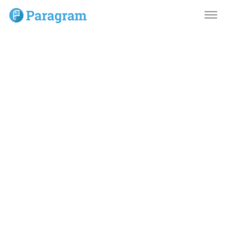
dehaze
dehaze