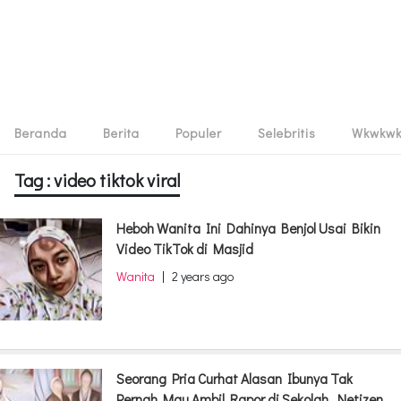
Beranda
Berita
Populer
Selebritis
Wkwkw
Tag : video tiktok viral
Heboh Wanita Ini Dahinya Benjol Usai Bikin
Video TikTok di Masjid
Wanita
|
2 years ago
Seorang Pria Curhat Alasan Ibunya Tak
Pernah Mau Ambil Rapor di Sekolah, Netizen