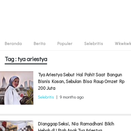
Beranda
Berita
Populer
Selebritis
Wkwkw
Tag : tya ariestya
Tya Ariestya Sebut Hal Pahit Saat Bangun
Bisnis Kosan, Sebulan Bisa Raup Omzet Rp
200 Juta
Selebritis
|
9 months ago
Dianggap Seksi, Nia Ramadhani Bikih
Heboh di Ultah Anak Tya Ariestya