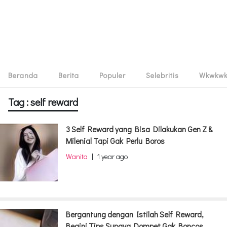
Beranda
Berita
Populer
Selebritis
Wkwkw
Tag : self reward
3 Self Reward yang Bisa Dilakukan Gen Z &
Milenial Tapi Gak Perlu Boros
Wanita
|
1 year ago
Bergantung dengan Istilah Self Reward,
Begini Tips Supaya Dompet Gak Boncos