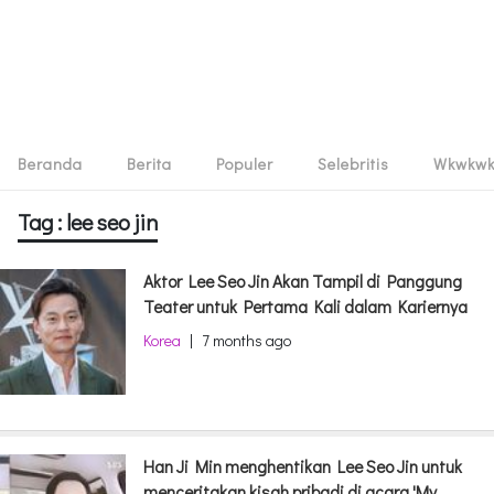
Beranda
Berita
Populer
Selebritis
Wkwkw
Tag : lee seo jin
Aktor Lee Seo Jin Akan Tampil di Panggung
Teater untuk Pertama Kali dalam Kariernya
Korea
|
7 months ago
Han Ji Min menghentikan Lee Seo Jin untuk
menceritakan kisah pribadi di acara 'My