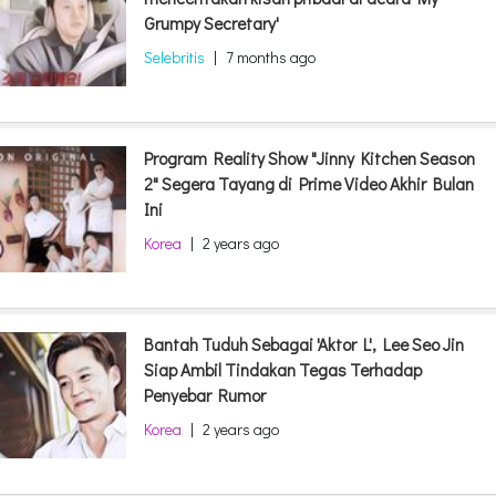
Grumpy Secretary'
Selebritis
|
7 months ago
Program Reality Show "Jinny Kitchen Season
2" Segera Tayang di Prime Video Akhir Bulan
Ini
Korea
|
2 years ago
Bantah Tuduh Sebagai 'Aktor L', Lee Seo Jin
Siap Ambil Tindakan Tegas Terhadap
Penyebar Rumor
Korea
|
2 years ago