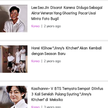
Lee Seo Jin Disorot Karena Diduga Sebagai
Aktor Veteran Yang Ghosting Pacar Usai
Minta Foto Bugil
Korea
|
2 years ago
Hore! KShow "Jinny's Kitchen" Akan Kembali
dengan Season Baru
Korea
|
2 years ago
Kasihannn~ V BTS Ternyata Sempat Diinfus
3 Kali Setelah Pulang Syuting "Jinny's
Kitchen" di Meksiko
Korea
|
3 years ago