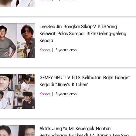
Lee Seo Jin Bongkar Sikap V BTS Yang
Kelewat Polos Sampai Bikin Geleng-geleng
Kepala
Korea
|
3 years ago
GEMEY BEUT! V BTS Kelihatan Rajin Banget
Kerja di "Jinny's Kitchen"
Korea
|
3 years ago
Aktris Jung Yu Mi Kepergok Nonton
Pertandingan Basket di LA Bareng Lee Seo