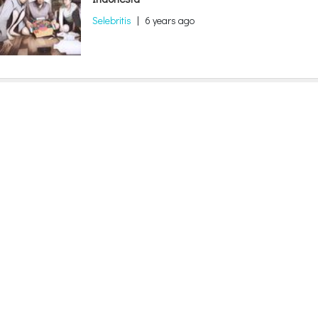
Selebritis
|
6 years ago