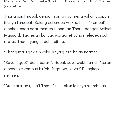
Momen saat Geni Faruk sebut Thoriq Halilintar sudah haji di usia 2 bulan
(via youtube)
Thoriq pun tmapak dengan santainya mengiyakan ucapan
ibunya tersebut. Selang beberapa waktu, hal ini kembali
dibahas pada saat momen tunangan Thoriq dengan Aaliyah
Massaid. Tak heran banyak warganet yang meledek soal
status Thoriq yang sudah haji itu.
"Thoriq malu gak sih kalau kaya gitu?" balas netizen.
"Saya juga S1 dong berarti. Bapak saya waktu umur 7 bulan
dibawa ke kampus kuliah. Ingat ya, saya S1" ungkap
netizen.
"Dua kata lucu, Haji Thoriq" tulis akun lainnya membalas.