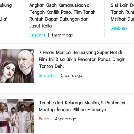
ng
Angkat Kisah Kemanusiaan di
Sisi Lain Down
Tengah Konflik Poso, Film Tanah
Tanah Runtuh 
Runtuh Dapat Dukungan dari
Melihat Dunia
Jusuf Kalla
Selebritis
|
1 mo
Selebritis
|
1 month ago
7 Peran Monica Belluci yang Super Hot di
Film Ini Bisa Bikin Penonton Panas Dingin,
Tonton Deh!
Selebritis
|
5 years ago
Terlahir dari Keluarga Muslim, 5 Pastor Ini
Mantap dengan Pilihan Hidupnya
Berita
|
4 years ago