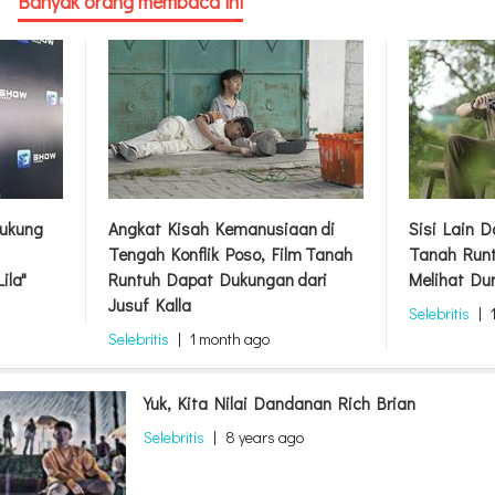
Banyak orang membaca ini
ukung
Angkat Kisah Kemanusiaan di
Sisi Lain 
Tengah Konflik Poso, Film Tanah
Tanah Runt
ila"
Runtuh Dapat Dukungan dari
Melihat Du
Jusuf Kalla
Selebritis
|
Selebritis
|
1 month ago
Yuk, Kita Nilai Dandanan Rich Brian
Selebritis
|
8 years ago