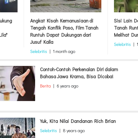
ukung
Angkat Kisah Kemanusiaan di
Sisi Lain 
Tengah Konflik Poso, Film Tanah
Tanah Runt
ila"
Runtuh Dapat Dukungan dari
Melihat Du
Jusuf Kalla
Selebritis
|
Selebritis
|
1 month ago
Contoh-Contoh Perkenalan Diri dalam
Bahasa Jawa Krama, Bisa Dicoba!
Berita
|
6 years ago
Yuk, Kita Nilai Dandanan Rich Brian
Selebritis
|
8 years ago