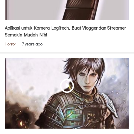
Aplikasi untuk Kamera Logitech, Buat Vlogger dan Streamer
Semakin Mudah Nih!
Horror
|
7 years ago
play_circle_outline