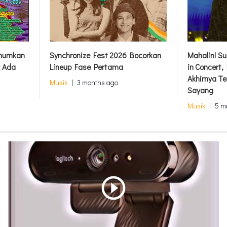
Umumkan
Synchronize Fest 2026 Bocorkan
Mahalini S
: Ada
Lineup Fase Pertama
in Concert
Akhirnya Te
Musik
|
3 months ago
Sayang
Musik
|
5 m
play_circle_outline