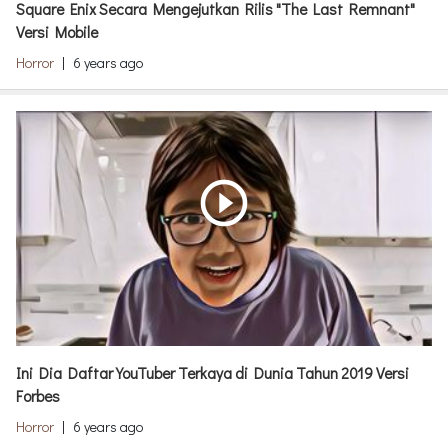
Square Enix Secara Mengejutkan Rilis "The Last Remnant"
Versi Mobile
Horror
|
6 years ago
play_circle_outline
Ini Dia Daftar YouTuber Terkaya di Dunia Tahun 2019 Versi
Forbes
Horror
|
6 years ago