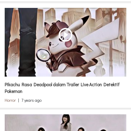
play_circle_outline
Pikachu Rasa Deadpool dalam Trailer Live Action Detektif
Pokemon
Horror
|
7 years ago