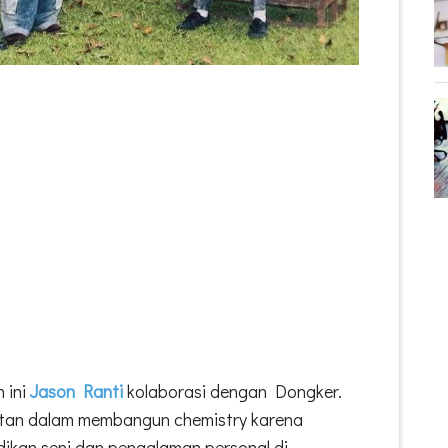
 ini
Jason Ranti
kolaborasi dengan Dongker.
itan dalam membangun chemistry karena
idikan seni dan pengalaman personal di