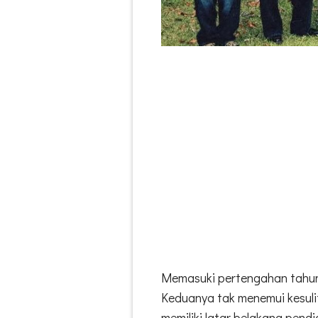
Memasuki pertengahan tahun
Keduanya tak menemui kesul
memiliki latar belakang pend