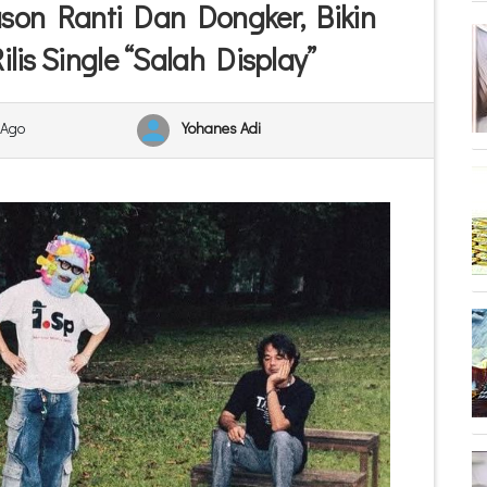
ason Ranti Dan Dongker, Bikin
is Single “Salah Display”
 Ago
Yohanes Adi