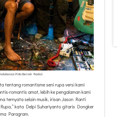
laborasi (Foto:Berisik Radio)
ita tentang romantisme seni rupa versi kami
tis-romantis amat, lebih ke pengalaman kami
a ternyata selain musik, irisan Jason Ranti
Rupa,” kata Delpi Suhariyanto gitaris Dongker
rima Paragram.