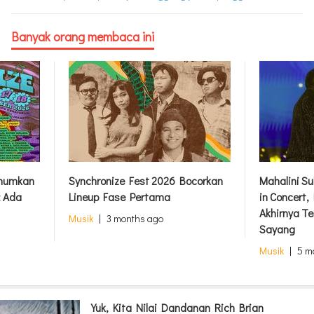
Banyak orang membaca ini
Umumkan
Synchronize Fest 2026 Bocorkan
Mahalini S
: Ada
Lineup Fase Pertama
in Concert
Akhirnya Te
Musik
|
3 months ago
Sayang
Musik
|
5 m
Yuk, Kita Nilai Dandanan Rich Brian