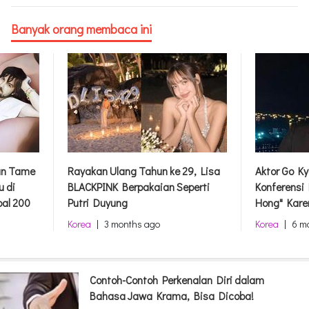
Banyak orang membaca ini
dan Tame
Rayakan Ulang Tahun ke 29, Lisa
Aktor Go Ky
u di
BLACKPINK Berpakaian Seperti
Konferensi
bal 200
Putri Duyung
Hong" Kare
Korea
|
3 months ago
Korea
|
6 m
Contoh-Contoh Perkenalan Diri dalam
Bahasa Jawa Krama, Bisa Dicoba!