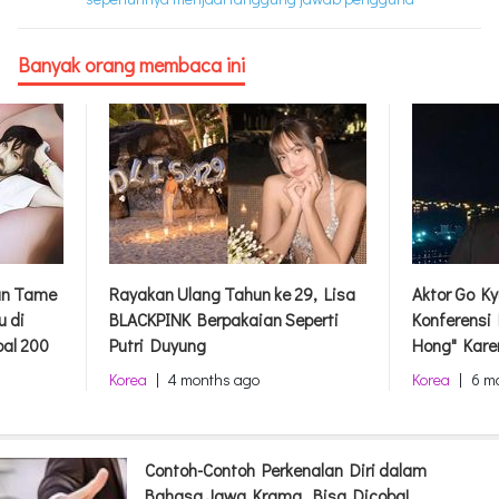
Banyak orang membaca ini
dan Tame
Rayakan Ulang Tahun ke 29, Lisa
Aktor Go Ky
u di
BLACKPINK Berpakaian Seperti
Konferensi
bal 200
Putri Duyung
Hong" Kare
Korea
|
4 months ago
Korea
|
6 m
Contoh-Contoh Perkenalan Diri dalam
Bahasa Jawa Krama, Bisa Dicoba!