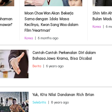
Moon Chae Won Akan Bekerja
Shin Min A
pahaman
Sama dengan Idola Masa
Bulan Madu
rmawan"
Kecilnya, Kwon Sang Woo dalam
Korea
|
6 m
Film 'Heartman'
Korea
|
6 months ago
Contoh-Contoh Perkenalan Diri dalam
Bahasa Jawa Krama, Bisa Dicoba!
Berita
|
6 years ago
Yuk, Kita Nilai Dandanan Rich Brian
Selebritis
|
8 years ago