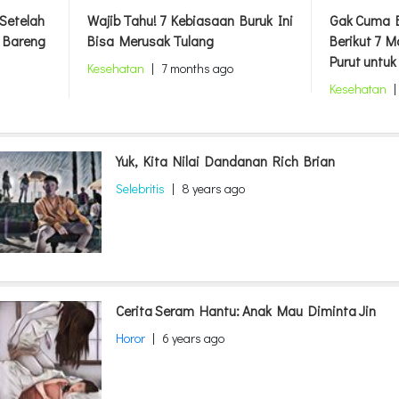
 Setelah
Wajib Tahu! 7 Kebiasaan Buruk Ini
Gak Cuma B
 Bareng
Bisa Merusak Tulang
Berikut 7 
Purut untu
Kesehatan
|
7 months ago
Kesehatan
|
Yuk, Kita Nilai Dandanan Rich Brian
Selebritis
|
8 years ago
Cerita Seram Hantu: Anak Mau Diminta Jin
Horor
|
6 years ago