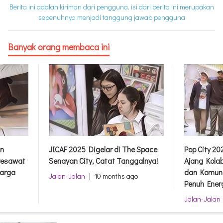
Berita ini adalah kiriman dari pengguna, isi dari berita ini merupakan
sepenuhnya menjadi tanggung jawab pengguna
Banyak orang membaca ini
an
JICAF 2025 Digelar di The Space
Pop City 20
Pesawat
Senayan City, Catat Tanggalnya!
Ajang Kolab
Harga
dan Komuni
Jalan-Jalan
|
10 months ago
Penuh Ener
Jalan-Jalan