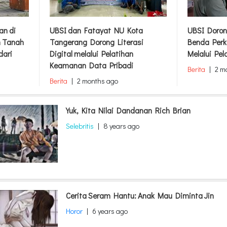
an di
UBSI dan Fatayat NU Kota
UBSI Doron
m Tanah
Tangerang Dorong Literasi
Benda Perk
dari
Digital melalui Pelatihan
Melalui Pel
Keamanan Data Pribadi
Berita
|
2 m
Berita
|
2 months ago
Yuk, Kita Nilai Dandanan Rich Brian
Selebritis
|
8 years ago
Cerita Seram Hantu: Anak Mau Diminta Jin
Horor
|
6 years ago