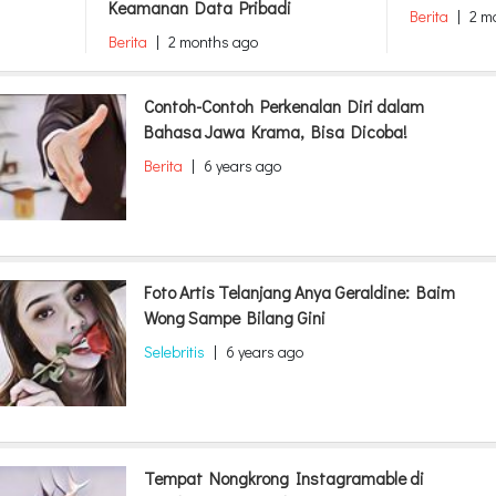
Keamanan Data Pribadi
Berita
|
2 m
Berita
|
2 months ago
Contoh-Contoh Perkenalan Diri dalam
Bahasa Jawa Krama, Bisa Dicoba!
Berita
|
6 years ago
Foto Artis Telanjang Anya Geraldine: Baim
Wong Sampe Bilang Gini
Selebritis
|
6 years ago
Tempat Nongkrong Instagramable di