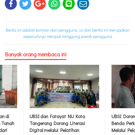
Berita ini adalah kiriman dari pengguna, isi dari berita ini merupakan
sepenuhnya menjadi tanggung jawab pengguna
Banyak orang membaca ini
an di
UBSI dan Fatayat NU Kota
UBSI Doron
m Tanah
Tangerang Dorong Literasi
Benda Perk
dari
Digital melalui Pelatihan
Melalui Pel