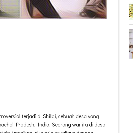
versial terjadi di Shillai, sebuah desa yang
achal Pradesh, India. Seorang wanita di desa
tahui menikahi dua pria sekaligus dengan