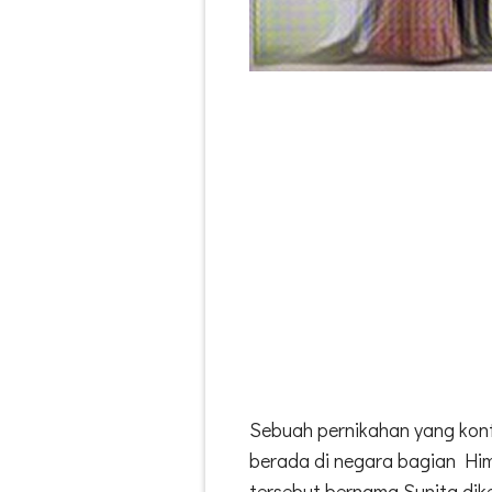
Sebuah pernikahan yang kontro
berada di negara bagian Him
tersebut bernama Sunita dike