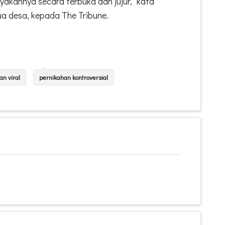
akannya secara terbuka dan jujur," kata
ua desa, kepada The Tribune.
an viral
pernikahan kontroversial