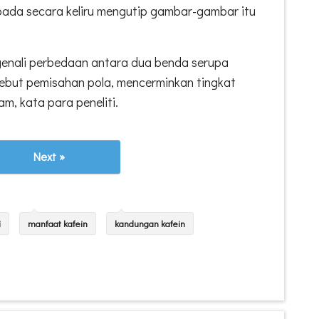
ipada secara keliru mengutip gambar-gambar itu
nali perbedaan antara dua benda serupa
sebut pemisahan pola, mencerminkan tingkat
am, kata para peneliti.
Next »
i
manfaat kafein
kandungan kafein