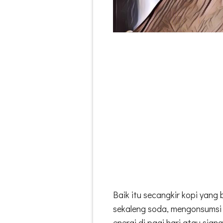
Baik itu secangkir kopi yang 
sekaleng soda, mengonsumsi 
energi di pagi hari atau siang