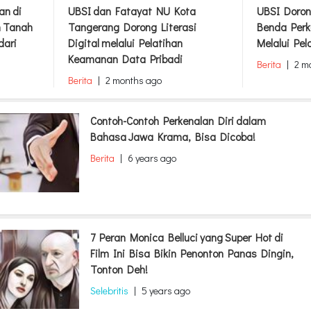
an di
UBSI dan Fatayat NU Kota
UBSI Doron
m Tanah
Tangerang Dorong Literasi
Benda Perk
dari
Digital melalui Pelatihan
Melalui Pel
Keamanan Data Pribadi
Berita
|
2 m
Berita
|
2 months ago
Contoh-Contoh Perkenalan Diri dalam
Bahasa Jawa Krama, Bisa Dicoba!
Berita
|
6 years ago
7 Peran Monica Belluci yang Super Hot di
Film Ini Bisa Bikin Penonton Panas Dingin,
Tonton Deh!
Selebritis
|
5 years ago