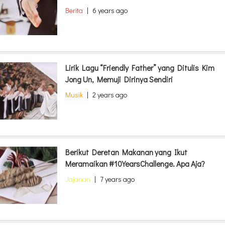
Berita
|
6 years ago
Lirik Lagu “Friendly Father” yang Ditulis Kim
Jong Un, Memuji Dirinya Sendiri
Musik
|
2 years ago
Berikut Deretan Makanan yang Ikut
Meramaikan #10YearsChallenge. Apa Aja?
Jajanan
|
7 years ago