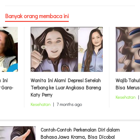
Banyak orang membaca ini
 Ini
Wanita Ini Alami Depresi Setelah
Wajib Tahu!
 Gara-
Terbang ke Luar Angkasa Bareng
Bisa Merus
Katy Perry
Kesehatan
|
Kesehatan
|
7 months ago
Contoh-Contoh Perkenalan Diri dalam
Bahasa Jawa Krama, Bisa Dicoba!