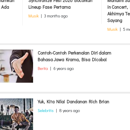
Umumkan
Synchronize Fest 2026 Bocorkan
Mahalini S
: Ada
Lineup Fase Pertama
in Concert
Akhirnya Te
Musik
|
3 months ago
Sayang
Musik
|
5 m
Contoh-Contoh Perkenalan Diri dalam
Bahasa Jawa Krama, Bisa Dicoba!
Berita
|
6 years ago
Yuk, Kita Nilai Dandanan Rich Brian
Selebritis
|
8 years ago