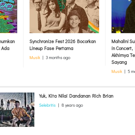
Umumkan
Synchronize Fest 2026 Bocorkan
Mahalini S
: Ada
Lineup Fase Pertama
in Concert
Akhirnya Te
Musik
|
3 months ago
Sayang
Musik
|
5 m
Yuk, Kita Nilai Dandanan Rich Brian
Selebritis
|
8 years ago