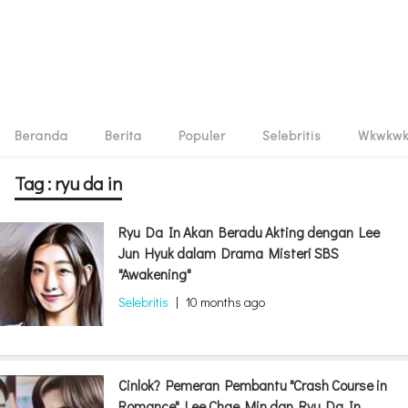
Beranda
Berita
Populer
Selebritis
Wkwkw
Tag : ryu da in
Ryu Da In Akan Beradu Akting dengan Lee
Jun Hyuk dalam Drama Misteri SBS
"Awakening"
Selebritis
|
10 months ago
Cinlok? Pemeran Pembantu "Crash Course in
Romance" Lee Chae Min dan Ryu Da In