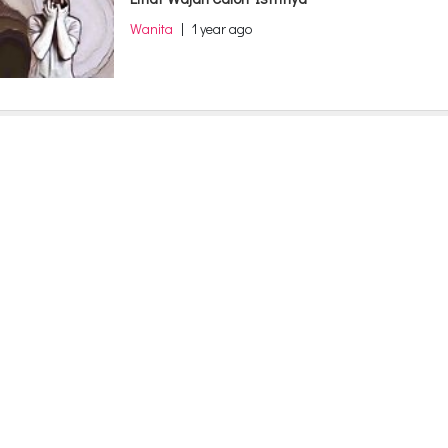
Wanita
|
1 year ago