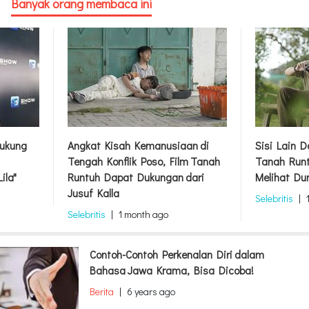
Banyak orang membaca ini
ukung
Angkat Kisah Kemanusiaan di
Sisi Lain 
Tengah Konflik Poso, Film Tanah
Tanah Runt
ila"
Runtuh Dapat Dukungan dari
Melihat Du
Jusuf Kalla
Selebritis
|
Selebritis
|
1 month ago
Contoh-Contoh Perkenalan Diri dalam
Bahasa Jawa Krama, Bisa Dicoba!
Berita
|
6 years ago