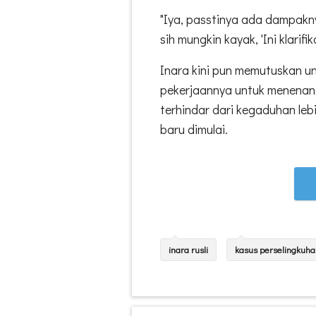
"Iya, passtinya ada dampakn
sih mungkin kayak, 'Ini klarifi
Inara kini pun memutuskan u
pekerjaannya untuk menenang
terhindar dari kegaduhan leb
baru dimulai.
inara rusli
kasus perselingkuha