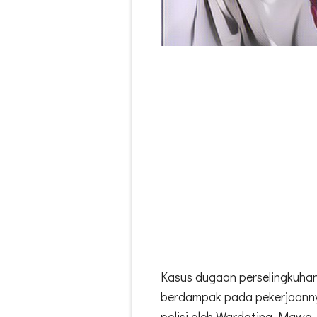
Kasus dugaan perselingkuhan 
berdampak pada pekerjaannya
polisi oleh Wardatina Mawa. 