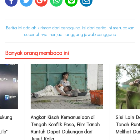
Berita ini adalah kiriman dari pengguna, isi dari berita ini merupakan
sepenuhnya menjadi tanggung jawab pengguna
Banyak orang membaca ini
ukung
Angkat Kisah Kemanusiaan di
Sisi Lain 
Tengah Konflik Poso, Film Tanah
Tanah Runt
ila"
Runtuh Dapat Dukungan dari
Melihat Du
Jusuf Kalla