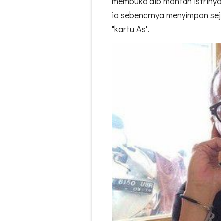
membuka aib mantan istrinya
ia sebenarnya menyimpan seju
"kartu As".