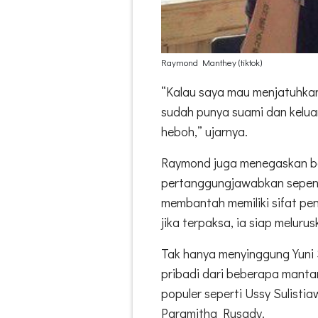
Raymond Manthey (tiktok)
“Kalau saya mau menjatuhkan
sudah punya suami dan keluar
heboh,” ujarnya.
Raymond juga menegaskan ba
pertanggungjawabkan sepenu
membantah memiliki sifat pe
jika terpaksa, ia siap melur
Tak hanya menyinggung Yuni
pribadi dari beberapa mantan
populer seperti Ussy Sulisti
Paramitha Rusady.