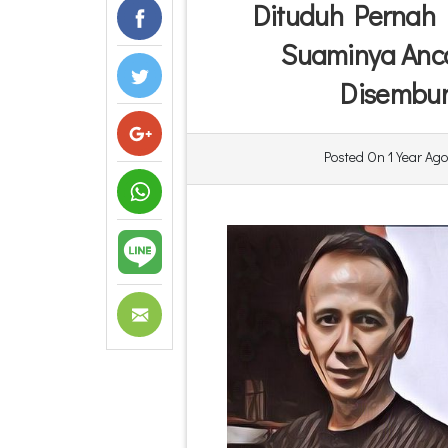
Dituduh Pernah 
Suaminya Anc
Disembun
Posted On
1 Year Ago