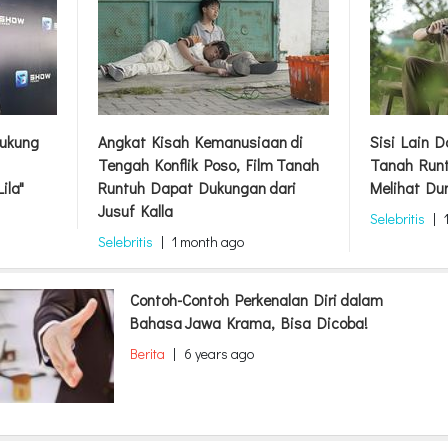
ukung
Angkat Kisah Kemanusiaan di
Sisi Lain 
Tengah Konflik Poso, Film Tanah
Tanah Runt
ila"
Runtuh Dapat Dukungan dari
Melihat Du
Jusuf Kalla
Selebritis
|
Selebritis
|
1 month ago
Contoh-Contoh Perkenalan Diri dalam
Bahasa Jawa Krama, Bisa Dicoba!
Berita
|
6 years ago