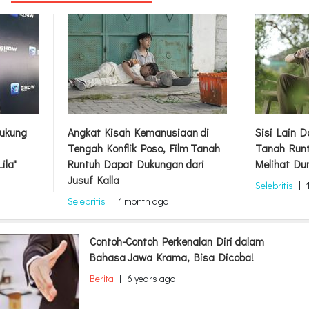
ukung
Angkat Kisah Kemanusiaan di
Sisi Lain 
Tengah Konflik Poso, Film Tanah
Tanah Runt
ila"
Runtuh Dapat Dukungan dari
Melihat Du
Jusuf Kalla
Selebritis
|
Selebritis
|
1 month ago
Contoh-Contoh Perkenalan Diri dalam
Bahasa Jawa Krama, Bisa Dicoba!
Berita
|
6 years ago