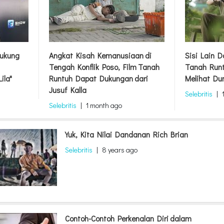
ukung
Angkat Kisah Kemanusiaan di
Sisi Lain 
Tengah Konflik Poso, Film Tanah
Tanah Runt
ila"
Runtuh Dapat Dukungan dari
Melihat Du
Jusuf Kalla
Selebritis
|
Selebritis
|
1 month ago
Yuk, Kita Nilai Dandanan Rich Brian
Selebritis
|
8 years ago
Contoh-Contoh Perkenalan Diri dalam